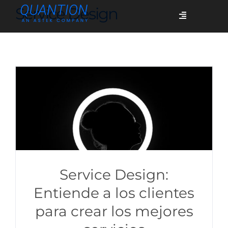
Skip
Service Design
Toggle
to
Navigation
content
Servicios
Quiénes somos
Casos de éxito
Blog
Service Design:
Entiende a los clientes
para crear los mejores
Únete