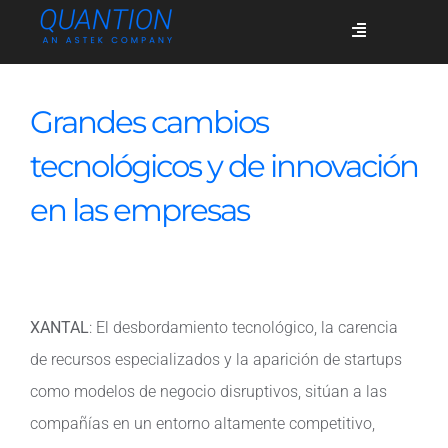
Skip
Toggle
to
Navigation
content
Servicios
Grandes cambios
tecnológicos y de innovación
Quiénes somos
en las empresas
Casos de éxito
XANTAL
: El desbordamiento tecnológico, la carencia
Blog
de recursos especializados y la aparición de startups
como modelos de negocio disruptivos, sitúan a las
Únete
compañías en un entorno altamente competitivo,