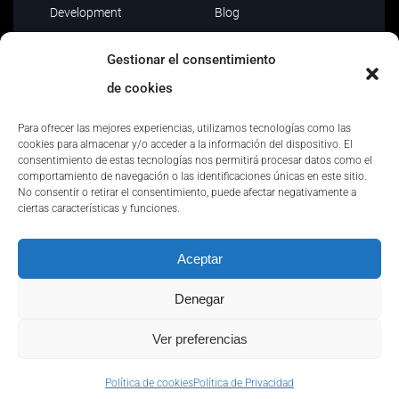
Development
Blog
Data Driven
Contacto
Gestionar el consentimiento
AI
de cookies
Outsourcing IT
Para ofrecer las mejores experiencias, utilizamos tecnologías como las
cookies para almacenar y/o acceder a la información del dispositivo. El
consentimiento de estas tecnologías nos permitirá procesar datos como el
comportamiento de navegación o las identificaciones únicas en este sitio.
No consentir o retirar el consentimiento, puede afectar negativamente a
ciertas características y funciones.
Política de privacidad
|
Políticas y certificaciones
|
Aceptar
Política de seguridad
|
Condiciones de uso
|
Canal de
denuncias
Denegar
Ver preferencias
Copyright © Quantion | All Rights Reserved
Política de cookies
Política de Privacidad