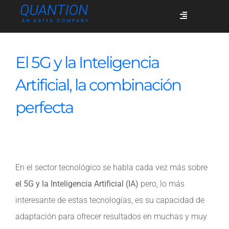
Skip
Toggle
to
Navigation
content
Servicios
El 5G y la Inteligencia
Artificial, la combinación
Quiénes somos
perfecta
Casos de éxito
En el sector tecnológico se habla cada vez más sobre
Blog
el 5G y la Inteligencia Artificial (IA)
pero, lo más
interesante de estas tecnologías, es su capacidad de
Únete
adaptación para ofrecer resultados en muchas y muy