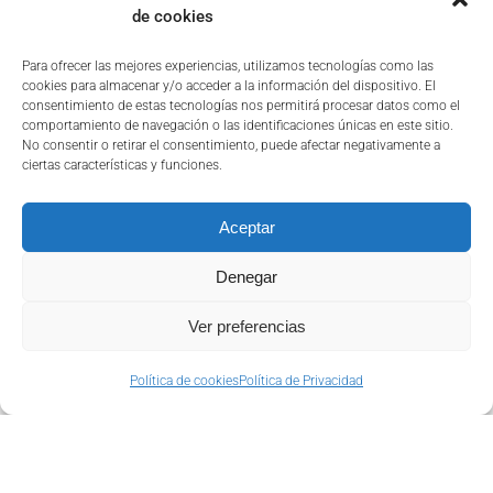
de cookies
Para ofrecer las mejores experiencias, utilizamos tecnologías como las
La transformación
cookies para almacenar y/o acceder a la información del dispositivo. El
consentimiento de estas tecnologías nos permitirá procesar datos como el
data driven
comportamiento de navegación o las identificaciones únicas en este sitio.
No consentir o retirar el consentimiento, puede afectar negativamente a
farmacéutica: cómo el
ciertas características y funciones.
dato impulsa la
Aceptar
industria farmacéutica
Denegar
en España
Ver preferencias
31 octubre, 2025
|
Business
,
Estrategia
,
Innovación
,
Strategy
,
Tecnología
Política de cookies
Política de Privacidad
El poder del dato en la industria farmacéutica
moderna La industria farmacéutica se