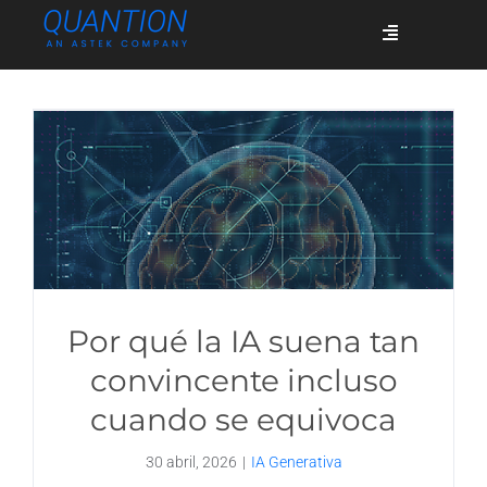
Skip
Toggle
to
Navigation
content
Servicios
Quiénes somos
Casos de éxito
Por qué la IA suena tan
Blog
convincente incluso
cuando se equivoca
Únete
30 abril, 2026
|
IA Generativa