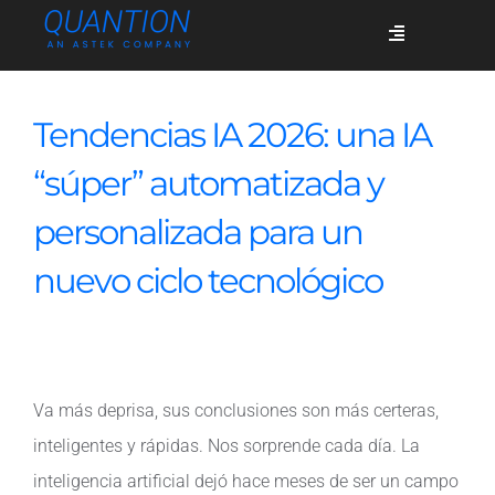
Skip
Toggle
to
Navigation
content
Servicios
Tendencias IA 2026: una IA
“súper” automatizada y
Quiénes somos
personalizada para un
nuevo ciclo tecnológico
Casos de éxito
Blog
Va más deprisa, sus conclusiones son más certeras,
inteligentes y rápidas. Nos sorprende cada día. La
Únete
inteligencia artificial dejó hace meses de ser un campo