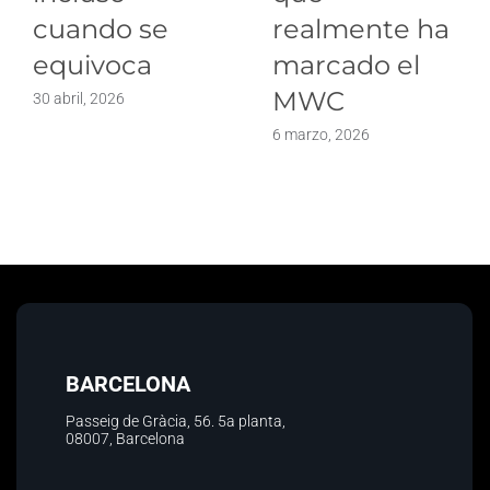
cuando se
realmente ha
equivoca
marcado el
MWC
30 abril, 2026
6 marzo, 2026
BARCELONA
Passeig de Gràcia, 56.
5a planta
,
08007, Barcelona