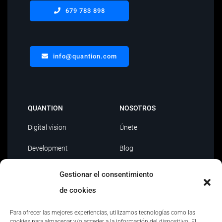
679 783 898
info@quantion.com
QUANTION
NOSOTROS
Digital vision
Únete
Development
Blog
Data Driven
Contacto
Gestionar el consentimiento
AI
de cookies
Outsourcing IT
Para ofrecer las mejores experiencias, utilizamos tecnologías como las
cookies para almacenar y/o acceder a la información del dispositivo. El