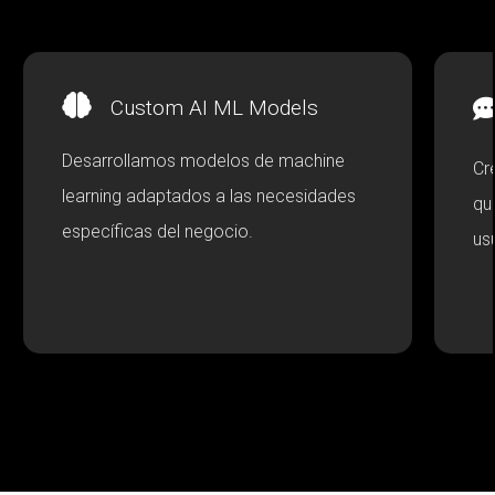
Custom AI ML Models
Desarrollamos modelos de machine
Cr
learning adaptados a las necesidades
qu
específicas del negocio.
us