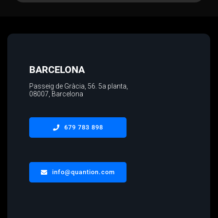
BARCELONA
Passeig de Gràcia, 56.
5a planta
,
08007, Barcelona
679 783 898
info@quantion.com