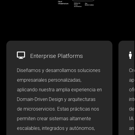
Enterprise Platforms
Diseñamos y desarrollamos soluciones
Cr
empresariales personalizadas,
ap
aplicando nuestra amplia experiencia en
of
Domain-Driven Design y arquitecturas
in
de microservicios. Estas prácticas nos
de
permiten crear sistemas altamente
IA
escalables, integrados y autónomos,
an