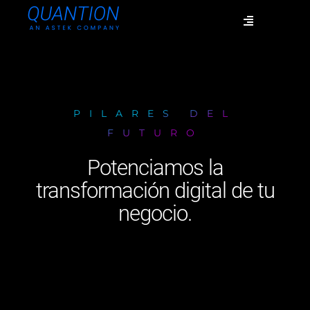
Skip
Toggle
to
Navigation
content
Servicios
PILARES DEL
Quiénes somos
FUTURO
Potenciamos la
Casos de éxito
transformación digital de tu
negocio.
Blog
Únete