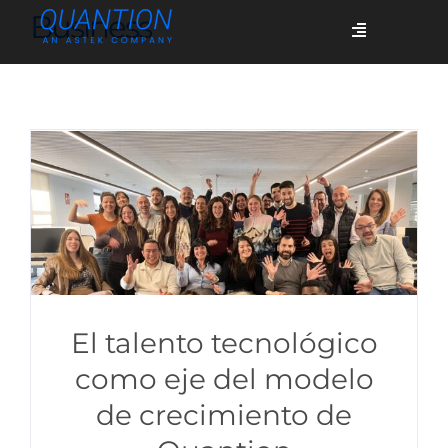
Skip
Business
Toggle
to
Navigation
content
Servicios
Quiénes somos
Casos de éxito
Blog
El talento tecnológico
como eje del modelo
de crecimiento de
Únete