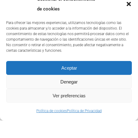
de cookies
Para ofrecer las mejores experiencias, utilizamos tecnologías como las
Beneficios de la IA
cookies para almacenar y/o acceder a la información del dispositivo. El
consentimiento de estas tecnologías nos permitirá procesar datos como el
Generativa para las
comportamiento de navegación o las identificaciones únicas en este sitio.
No consentir o retirar el consentimiento, puede afectar negativamente a
empresas: innovación
ciertas características y funciones.
y confianza
Aceptar
La inteligencia artificial generativa está
Denegar
revolucionando el panorama empresarial, y se
están definiendo
Ver preferencias
Política de cookies
Política de Privacidad