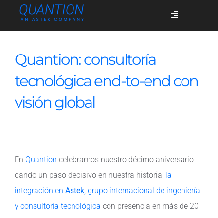
Skip
Toggle
to
Navigation
content
Servicios
Quantion: consultoría
tecnológica end-to-end con
Quiénes somos
visión global
Casos de éxito
En
Quantion
celebramos nuestro décimo aniversario
Blog
dando un paso decisivo en nuestra historia:
la
integración en
Astek
, grupo internacional de ingeniería
Únete
y consultoría tecnológica
con presencia en más de 20