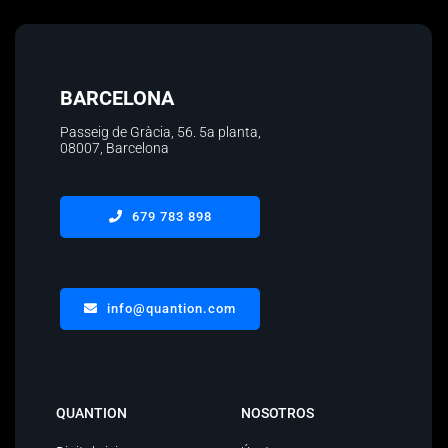
BARCELONA
Passeig de Gràcia, 56.
5a planta
,
08007, Barcelona
679 783 898
info@quantion.com
QUANTION
NOSOTROS