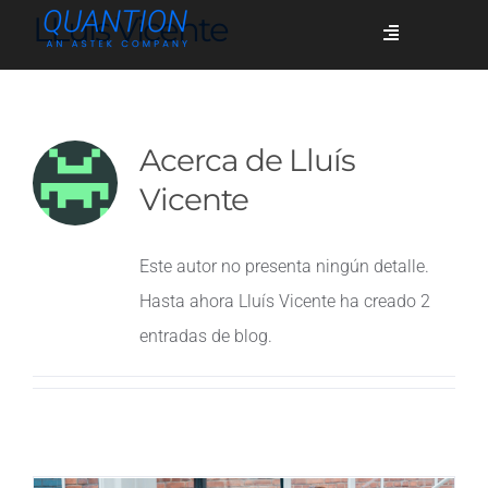
Skip
LLuis Vicente
Toggle
to
Navigation
content
Servicios
Acerca de
Lluís
Quiénes somos
Vicente
Este autor no presenta ningún detalle.
Casos de éxito
Hasta ahora Lluís Vicente ha creado 2
entradas de blog.
Blog
Únete