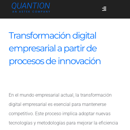
Skip
Toggle
to
Navigation
content
Servicios
Transformación digital
empresarial a partir de
Quiénes somos
procesos de innovación
Casos de éxito
En el mundo empresarial actual, la transformación
Blog
digital empresarial es esencial para mantenerse
competitivo. Este proceso implica adoptar nuevas
Únete
tecnologías y metodologías para mejorar la eficiencia