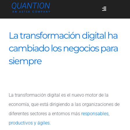
Skip
Toggle
to
Navigation
content
Servicios
La transformación digital ha
cambiado los negocios para
Quiénes somos
siempre
Casos de éxito
La transformación digital es el nuevo motor de la
Blog
economía, que está dirigiendo a las organizaciones de
diferentes sectores a entornos más
responsables,
Únete
productivos y ágiles.