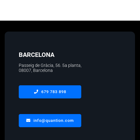
BARCELONA
Passeig de Gràcia, 56.
5a planta
,
08007, Barcelona
679 783 898
info@quantion.com