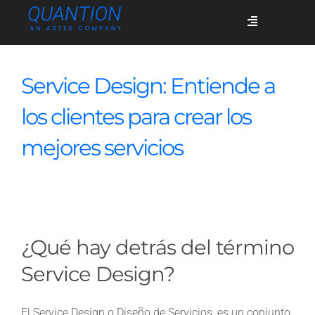
Skip
Toggle
to
Navigation
content
Servicios
Service Design: Entiende a
los clientes para crear los
Quiénes somos
mejores servicios
Casos de éxito
Blog
¿Qué hay detrás del término
Service Design?
Únete
El Service Design o Diseño de Servicios, es un conjunto