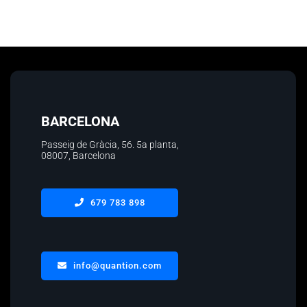
BARCELONA
Passeig de Gràcia, 56.
5a planta
,
08007, Barcelona
679 783 898
info@quantion.com