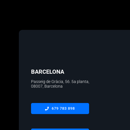
BARCELONA
Passeig de Gràcia, 56.
5a planta
,
08007, Barcelona
679 783 898