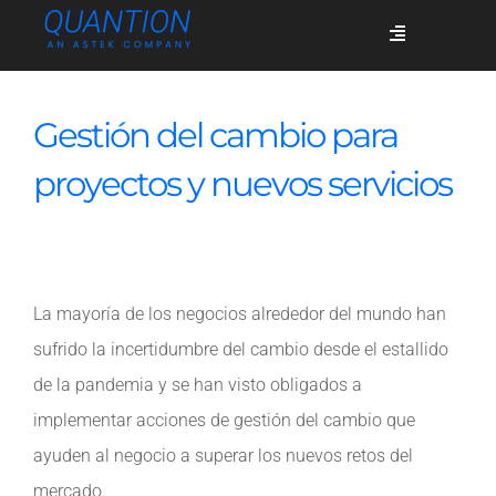
Skip
Toggle
to
Navigation
content
Servicios
Gestión del cambio para
proyectos y nuevos servicios
Quiénes somos
Casos de éxito
La mayoría de los negocios alrededor del mundo han
sufrido la incertidumbre del cambio desde el estallido
Blog
de la pandemia y se han visto obligados a
implementar acciones de gestión del cambio que
Únete
ayuden al negocio a superar los nuevos retos del
mercado.