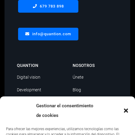
679 783 898
info@quantion.com
QUANTION
NOSOTROS
Digital vision
Únete
Development
Blog
Data Driven
Contacto
Gestionar el consentimiento
AI
de cookies
Outsourcing IT
Para ofrecer las mejores experiencias, utilizamos tecnologías como las
cookies para almacenar y/o acceder a la información del dispositivo. El