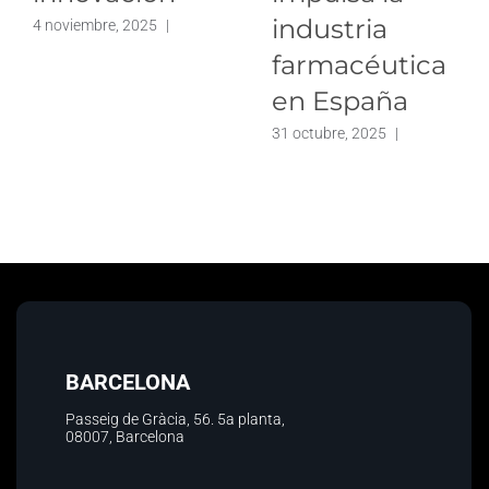
industria
4 noviembre, 2025
|
farmacéutica
en España
31 octubre, 2025
|
BARCELONA
Passeig de Gràcia, 56.
5a planta
,
08007, Barcelona