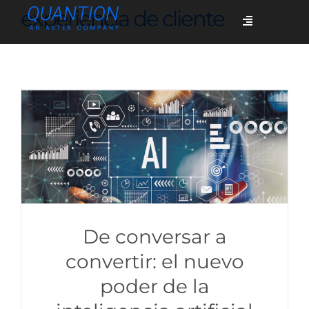
Skip
experiencia de cliente
Toggle
to
Navigation
content
Servicios
Quiénes somos
Casos de éxito
Blog
De conversar a
convertir: el nuevo
poder de la
Únete