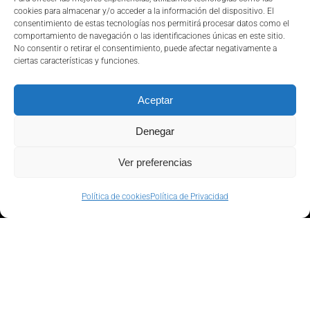
diseño en la Era Digital
cookies para almacenar y/o acceder a la información del dispositivo. El
consentimiento de estas tecnologías nos permitirá procesar datos como el
comportamiento de navegación o las identificaciones únicas en este sitio.
Diseño, la nueva piedra angular en la
No consentir o retirar el consentimiento, puede afectar negativamente a
estrategia comercial de las empresas Para
ciertas características y funciones.
entender
Aceptar
Denegar
Ver preferencias
Política de cookies
Política de Privacidad
BARCELONA
Passeig de Gràcia, 56.
5a planta
,
08007, Barcelona