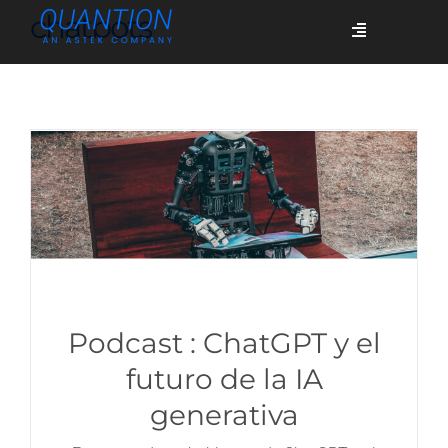
Skip
chatbots
Toggle
to
Navigation
content
Servicios
Quiénes somos
Casos de éxito
Blog
Podcast : ChatGPT y el
futuro de la IA
generativa
Únete