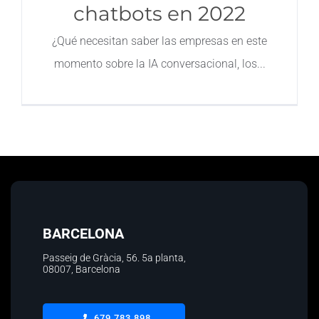
chatbots en 2022
¿Qué necesitan saber las empresas en este
momento sobre la IA conversacional, los
BARCELONA
Passeig de Gràcia, 56.
5a planta
,
08007, Barcelona
679 783 898