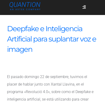
Skip
Toggle
to
Navigation
content
Servicios
Deepfake e Inteligencia
Artificial para suplantar voz e
Quiénes somos
imagen
Casos de éxito
El pasado domingo 22 de septiembre, tuvimos el
Blog
placer de hablar junto con Xantal Llavina, en el
programa «Revolució 4.0», sobre como el Deepfake e
Únete
inteligencia artificial, se está utilizando para crear