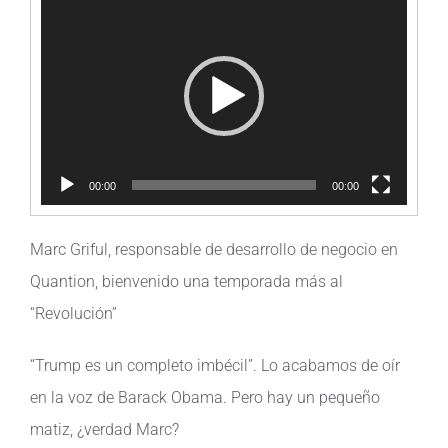
de
vídeo
00:00
00:00
Marc Griful, responsable de desarrollo de negocio en
Quantion, bienvenido una temporada más al
“Revolución”
“Trump es un completo imbécil”. Lo acabamos de oír
en la voz de Barack Obama. Pero hay un pequeño
matiz, ¿verdad Marc?