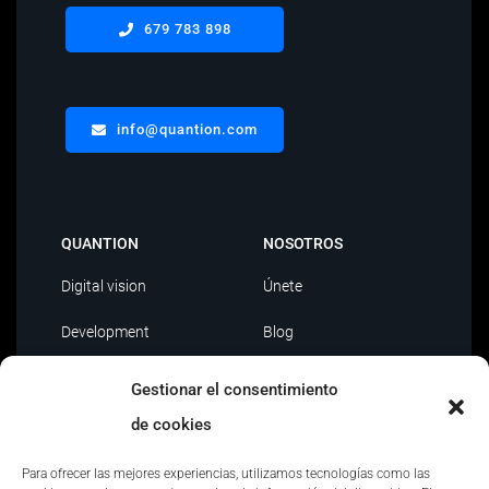
679 783 898
info@quantion.com
QUANTION
NOSOTROS
Digital vision
Únete
Development
Blog
Data Driven
Contacto
Gestionar el consentimiento
AI
de cookies
Outsourcing IT
Para ofrecer las mejores experiencias, utilizamos tecnologías como las