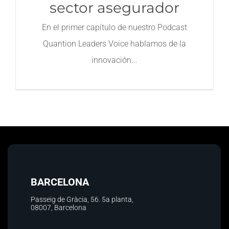
sector asegurador
En el primer capítulo de nuestro Podcast
Quantion Leaders Voice hablamos de la
innovación
BARCELONA
Passeig de Gràcia, 56.
5a planta
,
08007, Barcelona