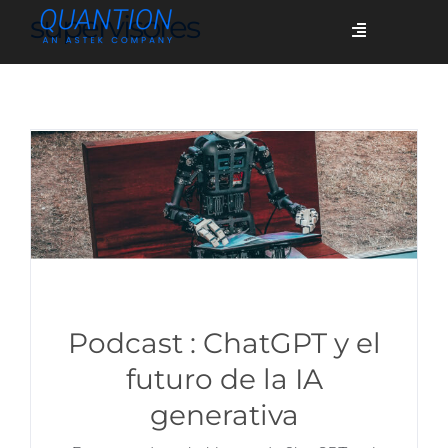
Skip
supervisores
Toggle
to
Navigation
content
Servicios
Quiénes somos
Casos de éxito
Blog
Podcast : ChatGPT y el
futuro de la IA
generativa
Únete