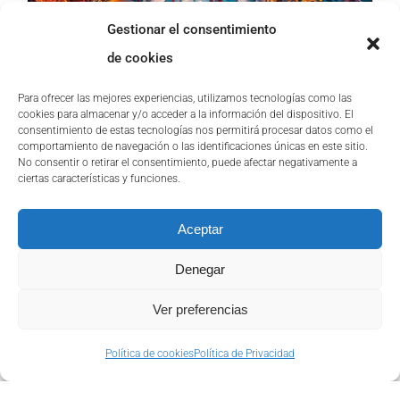
Gestionar el consentimiento
de cookies
Para ofrecer las mejores experiencias, utilizamos tecnologías como las
Barcelona: Hub
cookies para almacenar y/o acceder a la información del dispositivo. El
consentimiento de estas tecnologías nos permitirá procesar datos como el
tecnológico y talento
comportamiento de navegación o las identificaciones únicas en este sitio.
No consentir o retirar el consentimiento, puede afectar negativamente a
digital para proyectos
ciertas características y funciones.
nearshore
Aceptar
Barcelona se consolida como un hub
Denegar
tecnológico clave en Europa, ofreciendo un
entorno
Ver preferencias
Política de cookies
Política de Privacidad