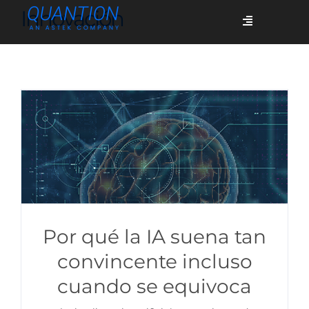
Skip
Innovación
Toggle
to
Navigation
content
Servicios
Quiénes somos
Casos de éxito
Blog
Por qué la IA suena tan
convincente incluso
cuando se equivoca
Únete