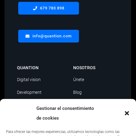
679 783 898
info@quantion.com
QUANTION
NOSOTROS
Digital vision
Únete
Development
Blog
Data Driven
Contacto
Gestionar el consentimiento
AI
de cookies
Outsourcing IT
Para ofrecer las mejores experiencias, utilizamos tecnologías como las