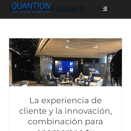
Skip
experiencia usuario
Toggle
to
Navigation
content
Servicios
Quiénes somos
Casos de éxito
Blog
La experiencia de
cliente y la innovación,
combinación para
Únete