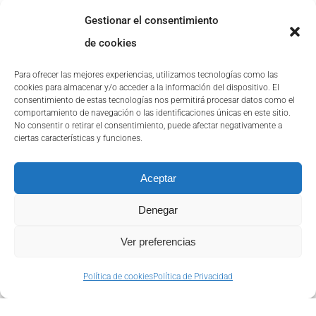
Gestionar el consentimiento
de cookies
Quantion, mejor
Para ofrecer las mejores experiencias, utilizamos tecnologías como las
empresa de
cookies para almacenar y/o acceder a la información del dispositivo. El
consentimiento de estas tecnologías nos permitirá procesar datos como el
digitalización 2021
comportamiento de navegación o las identificaciones únicas en este sitio.
No consentir o retirar el consentimiento, puede afectar negativamente a
ciertas características y funciones.
¡Somos noticia! Vía Empresa, publica a
Quantion como mejor empresa de
Aceptar
digitalización por el
Denegar
Ver preferencias
Política de cookies
Política de Privacidad