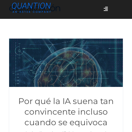
Skip
digitalización
Toggle
to
Navigation
content
Servicios
Quiénes somos
Casos de éxito
Blog
Por qué la IA suena tan
convincente incluso
cuando se equivoca
Únete