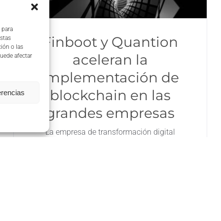
 para
Finboot y Quantion
estas
ión o las
aceleran la
puede afectar
implementación de
blockchain en las
erencias
grandes empresas
La empresa de transformación digital
Quantion y la compañía de tecnología
Blockchain Finboot han