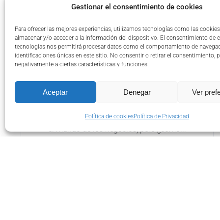
Gestionar el consentimiento de cookies
Para ofrecer las mejores experiencias, utilizamos tecnologías como las cookies
Business IA: Cómo
almacenar y/o acceder a la información del dispositivo. El consentimiento de 
tecnologías nos permitirá procesar datos como el comportamiento de navegac
orientar la Inteligencia
identificaciones únicas en este sitio. No consentir o retirar el consentimiento, 
negativamente a ciertas características y funciones.
Artificial a resultados
de negocio
Aceptar
Denegar
Ver pref
La Inteligencia Artificial (IA) ha revolucionado
Política de cookies
Política de Privacidad
el mundo de los negocios, pero ¿cómo