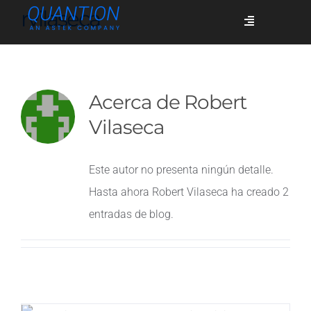
Skip
rvilaseca
Toggle
to
Navigation
content
Servicios
Acerca de
Robert
Quiénes somos
Vilaseca
Este autor no presenta ningún detalle.
Casos de éxito
Hasta ahora Robert Vilaseca ha creado 2
entradas de blog.
Blog
Únete