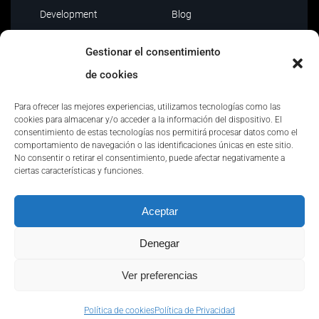
Development
Blog
Data Driven
Contacto
Gestionar el consentimiento
AI
de cookies
Outsourcing IT
Para ofrecer las mejores experiencias, utilizamos tecnologías como las
cookies para almacenar y/o acceder a la información del dispositivo. El
consentimiento de estas tecnologías nos permitirá procesar datos como el
comportamiento de navegación o las identificaciones únicas en este sitio.
No consentir o retirar el consentimiento, puede afectar negativamente a
ciertas características y funciones.
Política de privacidad
|
Políticas y certificaciones
|
Aceptar
Política de seguridad
|
Condiciones de uso
|
Canal de
denuncias
Denegar
Ver preferencias
Copyright © Quantion | All Rights Reserved
Política de cookies
Política de Privacidad