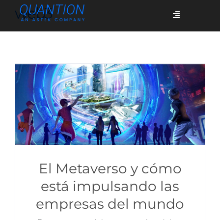
Skip
web3
Toggle
to
Navigation
content
Servicios
Quiénes somos
Casos de éxito
Blog
El Metaverso y cómo
está impulsando las
empresas del mundo
Únete