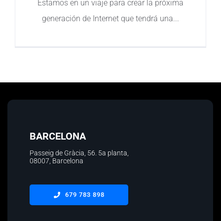
Estamos en un viaje para crear la próxima
generación de Internet que tendrá una
Contacto
BARCELONA
Passeig de Gràcia, 56.
5a planta
,
08007, Barcelona
679 783 898