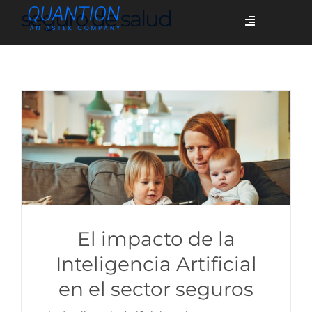
Skip
seguro de salud
Toggle
to
Navigation
content
Servicios
Quiénes somos
Casos de éxito
Blog
El impacto de la
Inteligencia Artificial
en el sector seguros
Únete