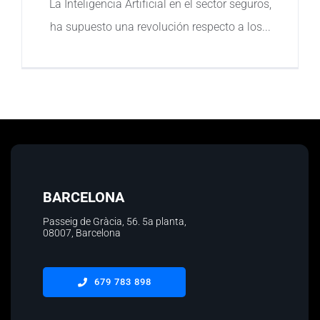
La Inteligencia Artificial en el sector seguros,
ha supuesto una revolución respecto a los
Contacto
BARCELONA
Passeig de Gràcia, 56.
5a planta
,
08007, Barcelona
679 783 898