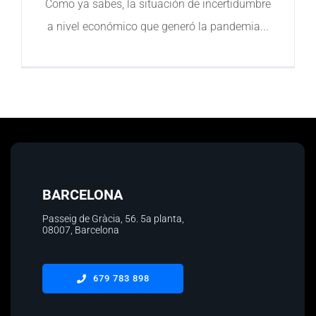
Como ya sabes, la situación de incertidumbre
a nivel económico que generó la pandemia
Contacto
BARCELONA
Passeig de Gràcia, 56.
5a planta
,
08007, Barcelona
679 783 898