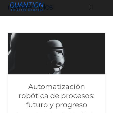
Skip
rpa ejemplos
Toggle
to
Navigation
content
Servicios
Quiénes somos
Casos de éxito
Blog
Automatización
robótica de procesos:
futuro y progreso
Únete