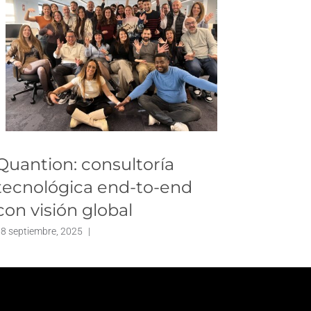
Quantion: consultoría
Talen
tecnológica end-to-end
inteli
con visión global
de in
8 septiembre, 2025
|
4 noviembr