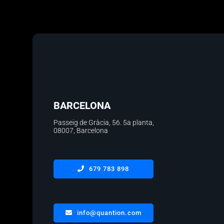
BARCELONA
Passeig de Gràcia, 56.
5a planta
,
08007, Barcelona
679 783 898
info@quantion.com