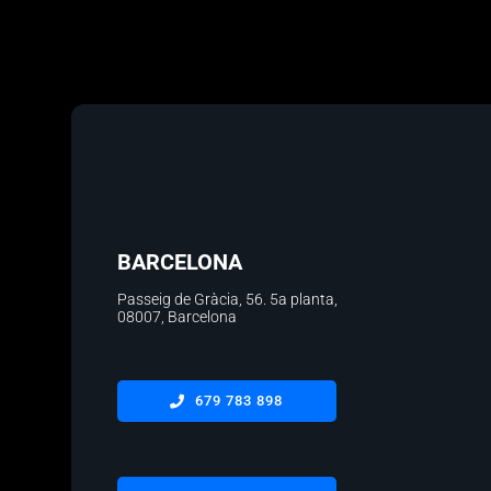
BARCELONA
Passeig de Gràcia, 56.
5a planta
,
08007, Barcelona
679 783 898