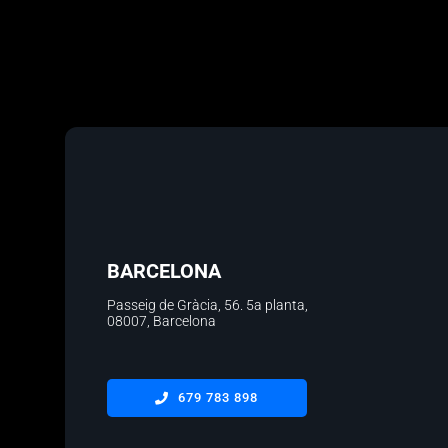
BARCELONA
Passeig de Gràcia, 56.
5a planta
,
08007, Barcelona
679 783 898