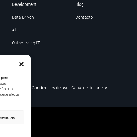
Development
Blog
Data Driven
Contacto
AI
Outsourcing IT
 para
estas
ica de seguridad
|
Condiciones de uso
|
Canal de denuncias
ión o las
puede afectar
erencias