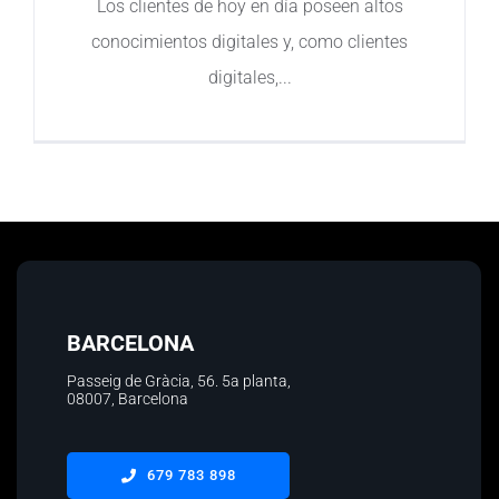
Los clientes de hoy en día poseen altos
conocimientos digitales y, como clientes
Contacto
digitales,
BARCELONA
Passeig de Gràcia, 56.
5a planta
,
08007, Barcelona
679 783 898