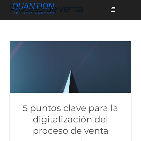
Skip
Proceso de venta
Toggle
to
Navigation
content
Servicios
Quiénes somos
Casos de éxito
Blog
5 puntos clave para la
digitalización del
proceso de venta
Únete