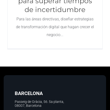
para superar tiempos
de incertidumbre
Contacto
Para las áreas directivas, diseñar estrategias
de transformación digital que hagan crecer el
negocio
BARCELONA
Passeig de Gràcia, 56.
5a planta
,
08007, Barcelona