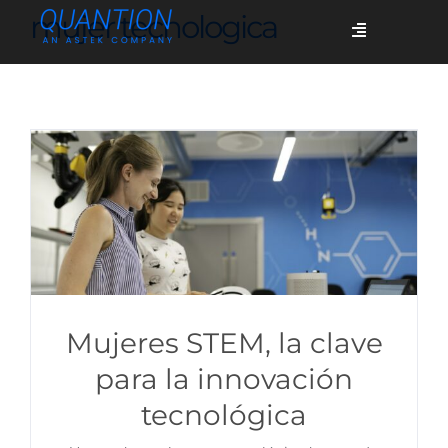
Skip
mujer tecnologica
Toggle
to
Navigation
content
Servicios
Quiénes somos
Casos de éxito
Blog
Mujeres STEM, la clave
para la innovación
tecnológica
Únete