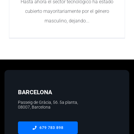
Hasta ahora el sector tecnológico ha estado
cubierto mayoritariamente por el género
Contacto
masculino, dejando
BARCELONA
Passeig de Gràcia, 56.
5a planta
,
08007, Barcelona
679 783 898