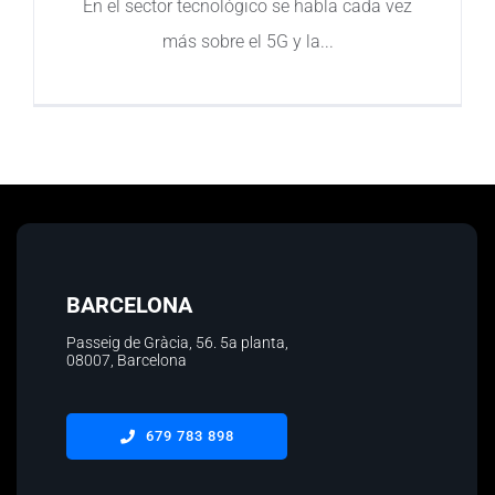
En el sector tecnológico se habla cada vez
más sobre el 5G y la
Contacto
BARCELONA
Passeig de Gràcia, 56.
5a planta
,
08007, Barcelona
679 783 898