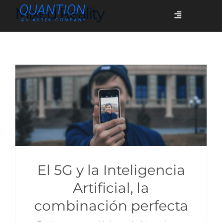
Skip
Mixed Reality
Toggle
to
Navigation
content
Servicios
Quiénes somos
Casos de éxito
Blog
El 5G y la Inteligencia
Artificial, la
combinación perfecta
Únete