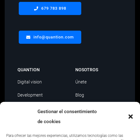
679 783 898
info@quantion.com
QUANTION
NOSOTROS
Digital vision
Únete
Development
Blog
Data Driven
Contacto
Gestionar el consentimiento
AI
de cookies
Outsourcing IT
Para ofrecer las mejores experiencias, utilizamos tecnologías como las