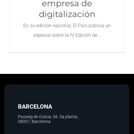
empresa de
digitalización
Contacto
En su edición nacional, El País publica un
especial sobre la IV Edición de
BARCELONA
Passeig de Gràcia, 56.
5a planta
,
08007, Barcelona