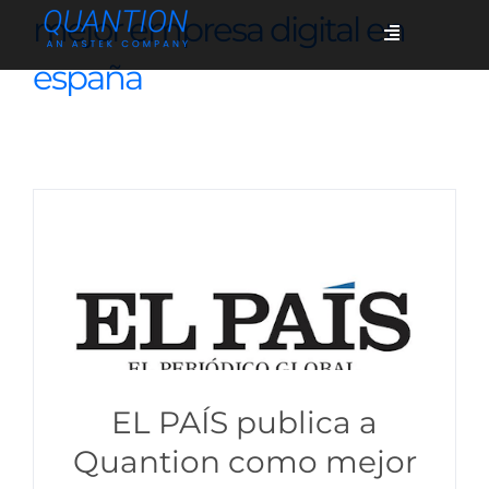
Skip
mejor empresa digital en
Toggle
to
Navigation
españa
content
Servicios
Quiénes somos
Casos de éxito
Blog
EL PAÍS publica a
Únete
Quantion como mejor