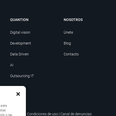
QUANTION
NOSOTROS
Digital vision
Únete
Development
Blog
Data Driven
Contacto
AI
Outsourcing IT
 para
estas
ica de seguridad
|
Condiciones de uso
|
Canal de denuncias
ión o las