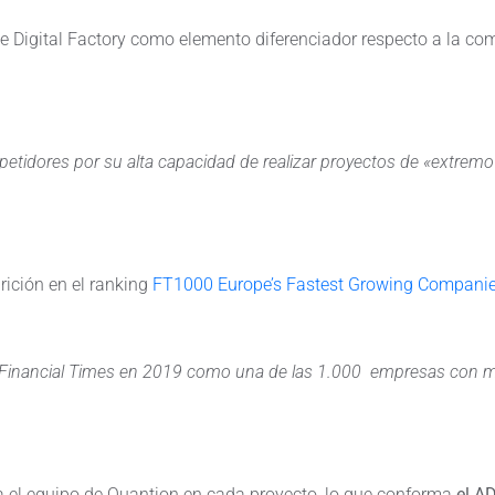
e Digital Factory como elemento diferenciador respecto a la co
petidores por su alta capacidad de realizar proyectos de «extrem
rición en el ranking
FT1000 Europe’s Fastest Growing Companie
l Financial Times en 2019 como una de las 1.000 empresas con m
a el equipo de Quantion en cada proyecto, lo que conforma
el AD