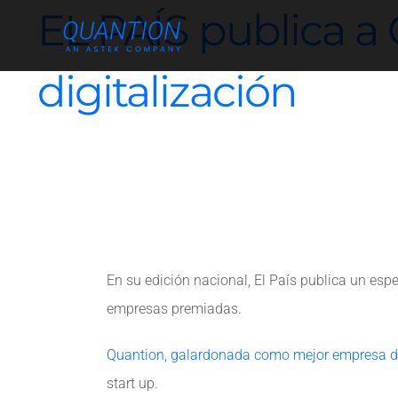
Skip
EL PAÍS publica 
to
content
digitalización
En su edición nacional, El País publica un esp
empresas premiadas.
Quantion, galardonada como mejor empresa de d
start up.