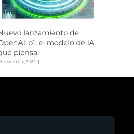
Nuevo lanzamiento de
Talen
OpenAI: o1, el modelo de IA
inteli
que piensa
de in
3 septiembre, 2024
|
4 noviembr