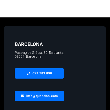
BARCELONA
Passeig de Gràcia, 56.
5a planta
,
08007, Barcelona
679 783 898
info@quantion.com