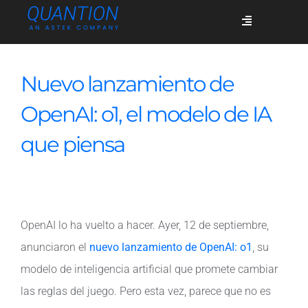
Skip
Toggle
to
Navigation
content
Servicios
Nuevo lanzamiento de
OpenAI: o1, el modelo de IA
Quiénes somos
que piensa
Casos de éxito
OpenAI lo ha vuelto a hacer. Ayer, 12 de septiembre,
Blog
anunciaron el
nuevo lanzamiento de OpenAI: o1
, su
modelo de inteligencia artificial que promete cambiar
Únete
las reglas del juego. Pero esta vez, parece que no es