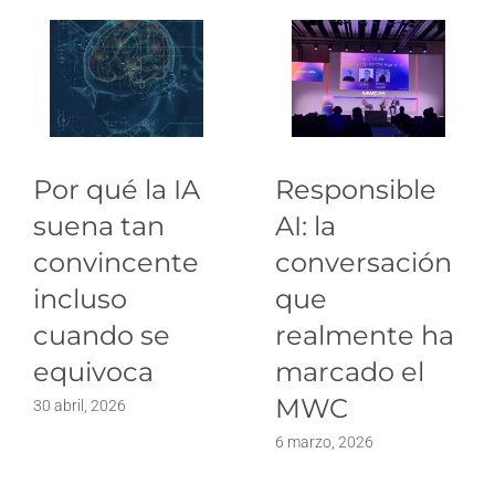
Por qué la IA
Responsible
suena tan
AI: la
convincente
conversación
incluso
que
cuando se
realmente ha
equivoca
marcado el
MWC
30 abril, 2026
6 marzo, 2026