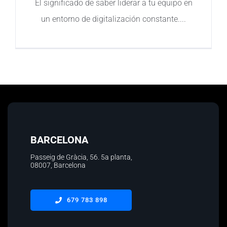
El significado de saber liderar a tu equipo en
un entorno de digitalización constante.
Contacto
BARCELONA
Passeig de Gràcia, 56.
5a planta
,
08007, Barcelona
679 783 898