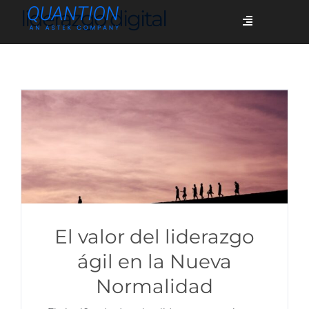
Skip
liderazgo digital
Toggle
to
Navigation
content
Servicios
Quiénes somos
Casos de éxito
Blog
El valor del liderazgo
ágil en la Nueva
Normalidad
Únete