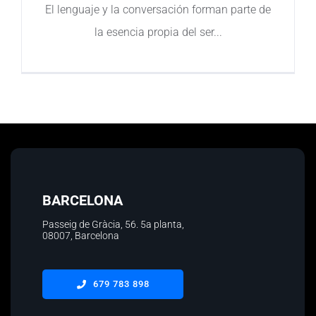
El lenguaje y la conversación forman parte de
Contacto
la esencia propia del ser
BARCELONA
Passeig de Gràcia, 56.
5a planta
,
08007, Barcelona
679 783 898