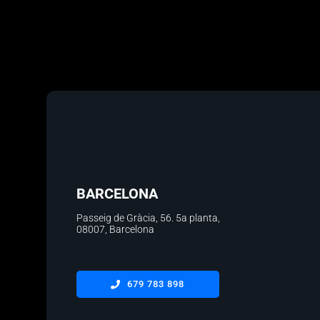
BARCELONA
Passeig de Gràcia, 56.
5a planta
,
08007, Barcelona
679 783 898