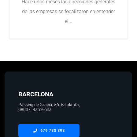
Hace unos meses las direcciones generales
de las empresas se focalizaron en entender
Contacto
el
BARCELONA
Passeig de Gràcia, 56.
5a planta
,
08007, Barcelona
679 783 898