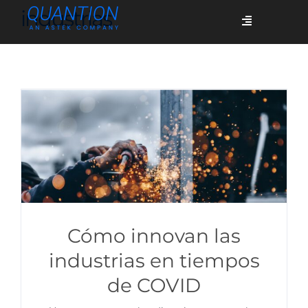
Skip
industrias
Toggle
to
Navigation
content
Servicios
Quiénes somos
Casos de éxito
Blog
Cómo innovan las
industrias en tiempos
de COVID
Únete