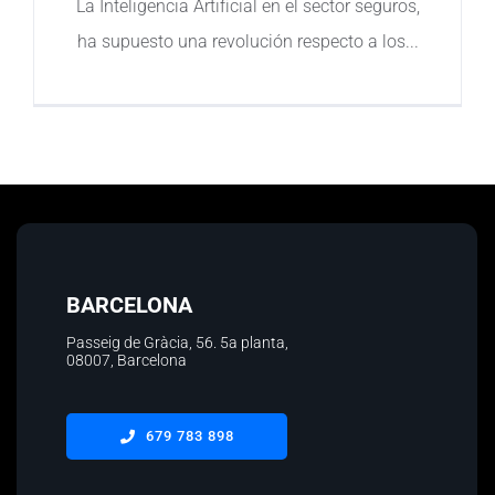
La Inteligencia Artificial en el sector seguros,
ha supuesto una revolución respecto a los
Contacto
BARCELONA
Passeig de Gràcia, 56.
5a planta
,
08007, Barcelona
679 783 898