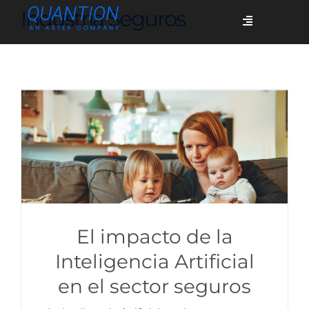
Skip
Industria Seguros
Toggle
to
Navigation
content
Servicios
Quiénes somos
Casos de éxito
Blog
El impacto de la
Inteligencia Artificial
en el sector seguros
Únete