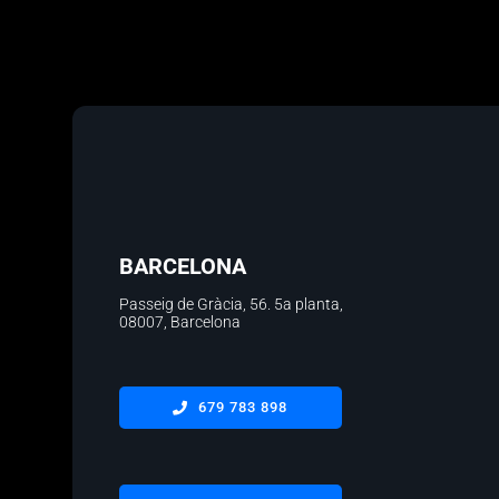
BARCELONA
Passeig de Gràcia, 56.
5a planta
,
08007, Barcelona
679 783 898