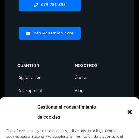
679 783 898
info@quantion.com
QUANTION
NOSOTROS
Digital vision
Únete
Development
Blog
Data Driven
Contacto
Gestionar el consentimiento
AI
de cookies
Outsourcing IT
Para ofrecer las mejores experiencias, utilizamos tecnologías como las
cookies para almacenar y/o acceder a la información del dispositivo. El