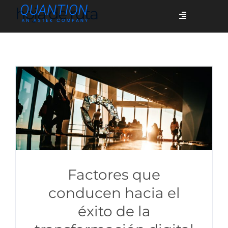
Skip
hoja de ruta
Toggle
to
Navigation
content
Servicios
Quiénes somos
Casos de éxito
Blog
Factores que
conducen hacia el
éxito de la
Únete