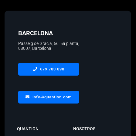
BARCELONA
Passeig de Gràcia, 56.
5a planta
,
08007, Barcelona
679 783 898
info@quantion.com
QUANTION
NOSOTROS