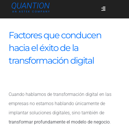
Skip
Toggle
to
Navigation
content
Servicios
Factores que conducen
hacia el éxito de la
Quiénes somos
transformación digital
Casos de éxito
Cuando hablamos de transformación digital en las
Blog
empresas no estamos hablando únicamente de
implantar soluciones digitales, sino también de
Únete
transformar profundamente el modelo de negocio
.