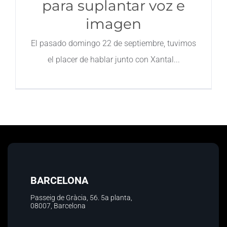
para suplantar voz e
imagen
Contacto
El pasado domingo 22 de septiembre, tuvimos
el placer de hablar junto con Xantal
BARCELONA
Passeig de Gràcia, 56.
5a planta
,
08007, Barcelona