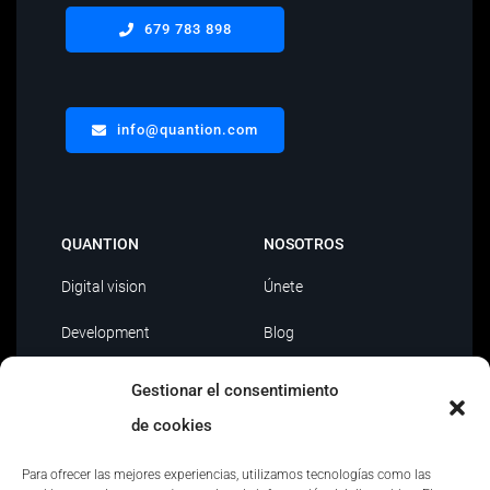
679 783 898
info@quantion.com
QUANTION
NOSOTROS
Digital vision
Únete
Development
Blog
Data Driven
Contacto
Gestionar el consentimiento
AI
de cookies
Outsourcing IT
Para ofrecer las mejores experiencias, utilizamos tecnologías como las