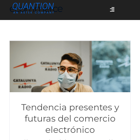
Skip
ecommerce
Toggle
to
Navigation
content
Servicios
Quiénes somos
Casos de éxito
Blog
Tendencia presentes y
futuras del comercio
electrónico
Únete