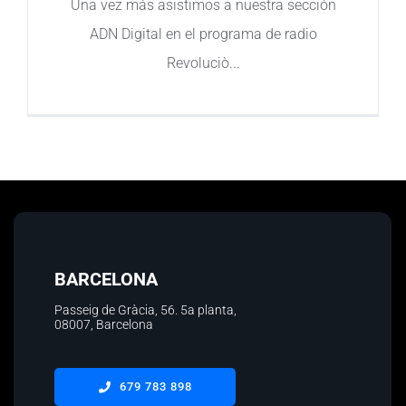
Una vez más asistimos a nuestra sección
ADN Digital en el programa de radio
Contacto
Revoluciò
BARCELONA
Passeig de Gràcia, 56.
5a planta
,
08007, Barcelona
679 783 898