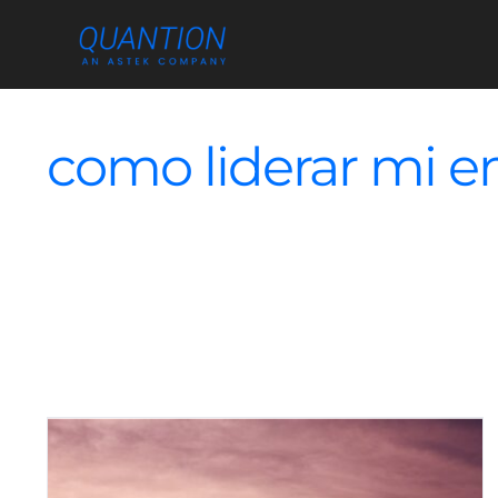
Skip
to
content
como liderar mi em