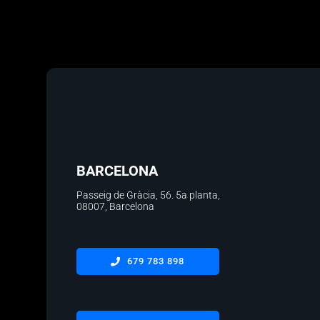
BARCELONA
Passeig de Gràcia, 56.
5a planta
,
08007, Barcelona
679 783 898