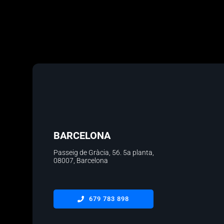
BARCELONA
Passeig de Gràcia, 56.
5a planta
,
08007, Barcelona
679 783 898