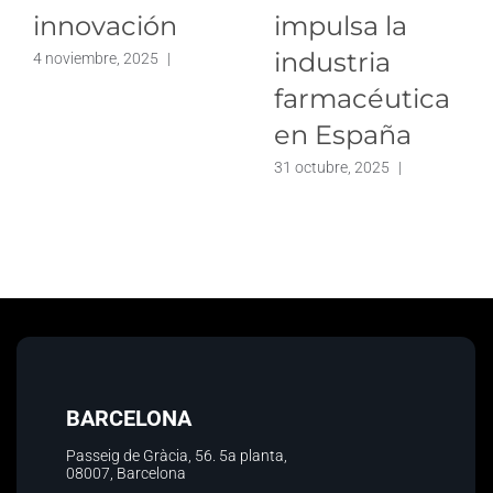
innovación
impulsa la
industria
4 noviembre, 2025
|
farmacéutica
en España
31 octubre, 2025
|
BARCELONA
Passeig de Gràcia, 56.
5a planta
,
08007, Barcelona