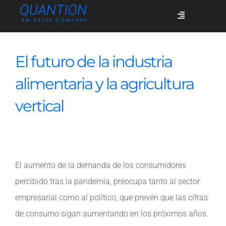
Skip
Toggle
to
Navigation
content
Servicios
El futuro de la industria
alimentaria y la agricultura
Quiénes somos
vertical
Casos de éxito
El aumento de la demanda de los consumidores
Blog
percibido tras la pandemia, preocupa tanto al sector
empresarial como al político, que prevén que las cifras
Únete
de consumo sigan aumentando en los próximos años.